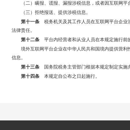
（二）瞒报、谎报、漏报涉税信息，或者因互联网平
（三）拒绝报送、提供涉税信息。
第十一条
税务机关及其工作人员在互联网平台企业涉
法律责任。
第十二条
平台内经营者和从业人员在本规定施行前
境外互联网平台企业在中华人民共和国境内提供营利
信息。
第十三条
国务院税务主管部门根据本规定制定实施
第十四条
本规定自公布之日起施行。